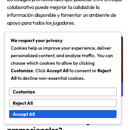
colaborativo puede mejorar la calidad de la
información disponible y fomentar un ambiente de
apoyo para todos los jugadores.
We respect your privacy
Cookies help us improve your experience, deliver
personalized content, and analyze traffic. You can
choose which cookies to allow by clicking
Customize
. Click
Accept All
to consent or
Reject
All
to decline non-essential cookies.
Customize
Reject All
¿Qué factores influyen en la
Accept All
efectividad de los códigos
promocionales?