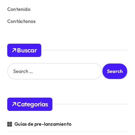
Contenido
Contáctanos
Buscar
S
e
a
r
c
h
Categorías
f
o
r
Guías de pre-lanzamiento
: