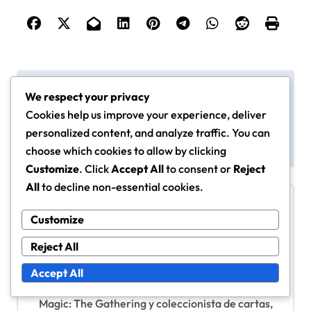
P
Lore de cartas de prere
Comparaciones de Có
We respect your privacy
lease de Magic: The Ga
digos Promocionales d
o
thering: historias de fo
e Magic: The Gatherin
Cookies help us improve your experience, deliver
s
ndo, conexiones de per
g: Diferentes Formato
personalized content, and analyze traffic. You can
sonajes, elementos te
s, Efectividad, Opinion
t
choose which cookies to allow by clicking
máticos
es de Jugadores
n
Customize
. Click
Accept All
to consent or
Reject
All
to decline non-essential cookies.
a
v
Customize
i
Reject All
g
By
Maren Caldwell
Accept All
a
Maren Caldwell es una entusiasta apasionada de
Magic: The Gathering y coleccionista de cartas,
t