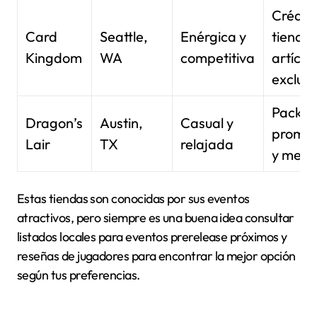
Crédito
Card
Seattle,
Enérgica y
tienda 
Kingdom
WA
competitiva
artícul
exclusi
Packs
Dragon’s
Austin,
Casual y
promoc
Lair
TX
relajada
y merc
Estas tiendas son conocidas por sus eventos
atractivos, pero siempre es una buena idea consultar
listados locales para eventos prerelease próximos y
reseñas de jugadores para encontrar la mejor opción
según tus preferencias.