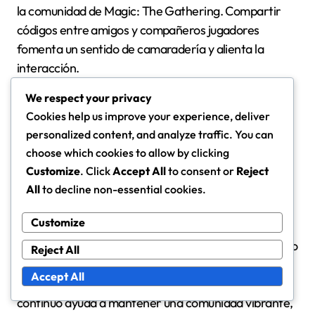
la comunidad de Magic: The Gathering. Compartir
códigos entre amigos y compañeros jugadores
fomenta un sentido de camaradería y alienta la
interacción.
We respect your privacy
Los eventos comunitarios a menudo incorporan
Cookies help us improve your experience, deliver
códigos promocionales, incentivando la participación
personalized content, and analyze traffic. You can
y recompensando a los jugadores leales. Estos
choose which cookies to allow by clicking
eventos pueden variar desde torneos en línea hasta
Customize
. Click
Accept All
to consent or
Reject
encuentros locales, todos diseñados para mejorar la
All
to decline non-essential cookies.
experiencia de juego.
Customize
Además, la emoción que rodea las ofertas por tiempo
Reject All
limitado crea un ambiente que mantiene a los
Accept All
jugadores regresando al juego. Este compromiso
continuo ayuda a mantener una comunidad vibrante,