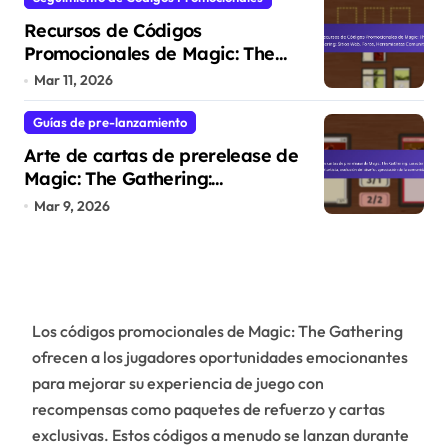
Recursos de Códigos
Promocionales de Magic: The
Gathering: Sitios Web, Foros,
Mar 11, 2026
Herramientas Comunitarias
Guías de pre-lanzamiento
Arte de cartas de prerelease de
Magic: The Gathering:
características del artista,
Mar 9, 2026
evolución del diseño, apreciación
de la comunidad
Los códigos promocionales de Magic: The Gathering
ofrecen a los jugadores oportunidades emocionantes
para mejorar su experiencia de juego con
recompensas como paquetes de refuerzo y cartas
exclusivas. Estos códigos a menudo se lanzan durante