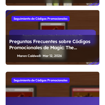
Jugadores
Seguimiento de Códigos Promocionales
Preguntas Frecuentes sobre Códigos
Promocionales de Magic: The
Gathering: Preguntas Comunes,
Maren Caldwell
Mar 12, 2026
Solución de Problemas, Recursos de
Soporte
Seguimiento de Códigos Promocionales