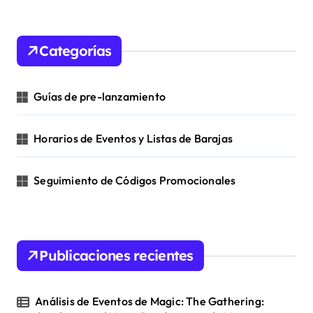
o
r
c
n
h
Categorías
f
o
r
Guías de pre-lanzamiento
:
Horarios de Eventos y Listas de Barajas
Seguimiento de Códigos Promocionales
Publicaciones recientes
Análisis de Eventos de Magic: The Gathering: