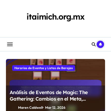
Skip
to
content
itaimich.org.mx
Horarios de Eventos y Listas de Barajas
Análisis de Eventos de Magic: The
Gathering: Cambios en el Meta,
Rendimiento de Mazos, Estrategias de
Maren Caldwell
Mar 12, 2026