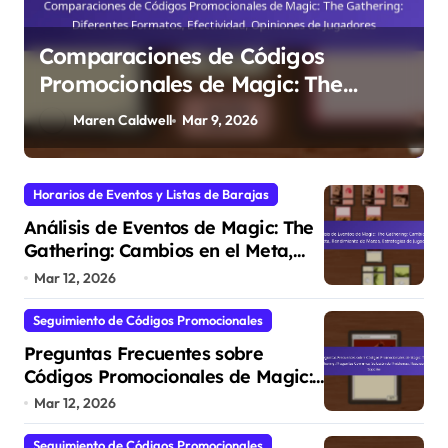
Comparaciones de Códigos
Promocionales de Magic: The
Gathering: Diferentes Formatos,
Maren Caldwell
Mar 9, 2026
Efectividad, Opiniones de
Jugadores
Horarios de Eventos y Listas de Barajas
Análisis de Eventos de Magic: The
Gathering: Cambios en el Meta,
Rendimiento de Mazos,
Mar 12, 2026
Estrategias de Jugadores
Seguimiento de Códigos Promocionales
Preguntas Frecuentes sobre
Códigos Promocionales de Magic:
The Gathering: Preguntas
Mar 12, 2026
Comunes, Solución de Problemas,
Recursos de Soporte
Seguimiento de Códigos Promocionales