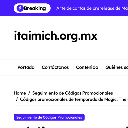
Arte de cartas de prerelease de Mag
Skip
Breaking
to
Comparaciones de Códigos Promocio
content
Eventos de Cartas de Prerelease d
itaimich.org.mx
Lore de cartas de prerelease de Ma
Comparaciones de Formatos de Mag
Comparaciones de cartas de prerele
Portada
Contáctanos
Contenido
Quiénes s
Cobertura de Eventos de Magic: Th
Análisis de Eventos de Magic: The 
Home
Seguimiento de Códigos Promocionales
Códigos promocionales de temporada de Magic: The Ga
Seguimiento de Códigos Promocionales