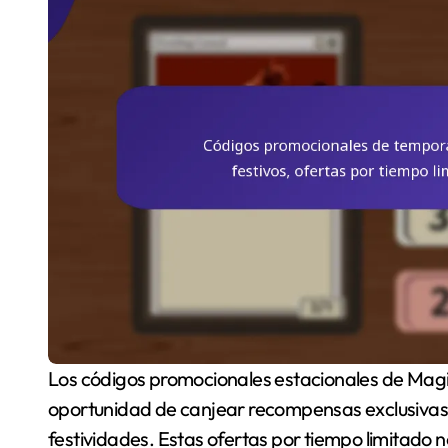
Los códigos promocionales estacionales de Magic: The Gathering ofrecen a los jugadores la
oportunidad de canjear recompensas exclusivas 
festividades. Estas ofertas por tiempo limitado n