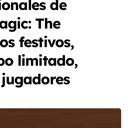
onales de
gic: The
s festivos,
po limitado,
 jugadores