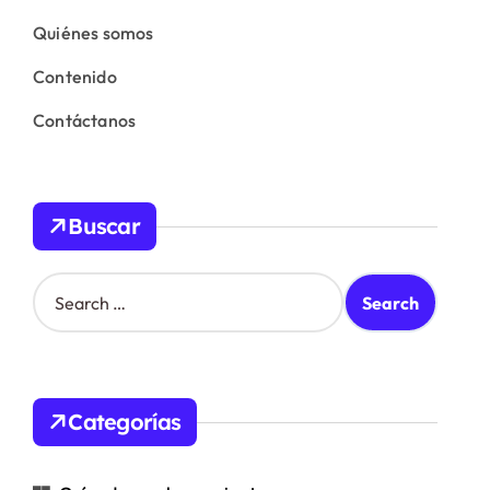
Quiénes somos
Contenido
Contáctanos
Buscar
S
e
a
r
c
h
Categorías
f
o
r