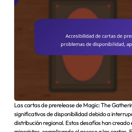
Las cartas de prerelease de Magic: The Gathering están experimentando actualmente problemas
significativos de disponibilidad debido a interrup
distribución regional. Estos desafíos han creado
minoristas, complicando el acceso a las cartas.