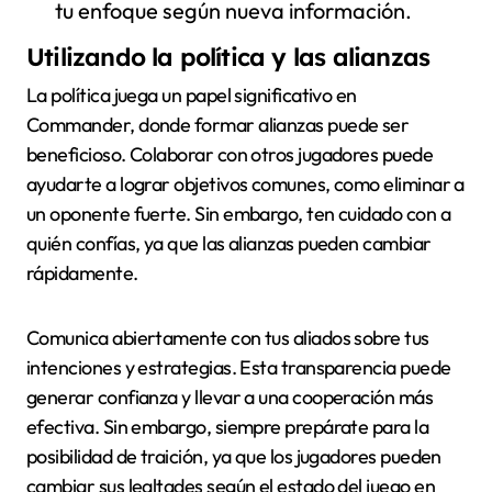
tu enfoque según nueva información.
Utilizando la política y las alianzas
La política juega un papel significativo en
Commander, donde formar alianzas puede ser
beneficioso. Colaborar con otros jugadores puede
ayudarte a lograr objetivos comunes, como eliminar a
un oponente fuerte. Sin embargo, ten cuidado con a
quién confías, ya que las alianzas pueden cambiar
rápidamente.
Comunica abiertamente con tus aliados sobre tus
intenciones y estrategias. Esta transparencia puede
generar confianza y llevar a una cooperación más
efectiva. Sin embargo, siempre prepárate para la
posibilidad de traición, ya que los jugadores pueden
cambiar sus lealtades según el estado del juego en