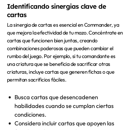
Identificando sinergias clave de
cartas
La sinergia de cartas es esencial en Commander, ya
que mejora la efectividad de tu mazo. Concéntrate en
cartas que funcionen bien juntas, creando
combinaciones poderosas que pueden cambiar el
rumbo del juego. Por ejemplo, si tu comandante es
una criatura que se beneficia de sacrificar otras
criaturas, incluye cartas que generen fichas o que
permitan sacrificios fáciles.
Busca cartas que desencadenen
habilidades cuando se cumplan ciertas
condiciones.
Considera incluir cartas que apoyen las