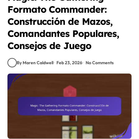
Formato Commander:
Construcción de Mazos,
Comandantes Populares,
Consejos de Juego
By Maren Caldwell
Feb 23, 2026
No Comments