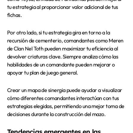
tu estrategia al proporcionar valor adicional de tus
fichas.
Por otro lado, si tu estrategia gira en torno a la
recursión de cementerio, comandantes como Meren
de Clan Nel Toth pueden maximizar tu eficiencia al
devolver criaturas clave. Siempre analiza cómo las
habilidades de un comandante pueden mejorar o
apoyar tu plan de juego general.
Crear un mapa de sinergia puede ayudar a visualizar
cómo diferentes comandantes interactúan con tus
estrategias elegidas, permitiendo una mejor toma de
decisiones durante la construcción del mazo.
Tendencias emergentes en las