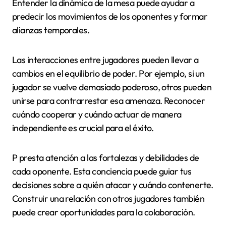
Entender la dinámica de la mesa puede ayudar a
predecir los movimientos de los oponentes y formar
alianzas temporales.
Las interacciones entre jugadores pueden llevar a
cambios en el equilibrio de poder. Por ejemplo, si un
jugador se vuelve demasiado poderoso, otros pueden
unirse para contrarrestar esa amenaza. Reconocer
cuándo cooperar y cuándo actuar de manera
independiente es crucial para el éxito.
P presta atención a las fortalezas y debilidades de
cada oponente. Esta conciencia puede guiar tus
decisiones sobre a quién atacar y cuándo contenerte.
Construir una relación con otros jugadores también
puede crear oportunidades para la colaboración.