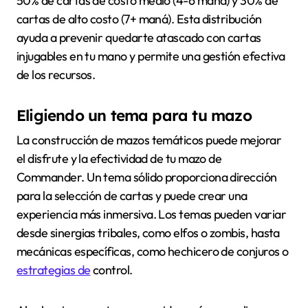
50% de cartas de costo medio (4-6 maná) y 30% de
cartas de alto costo (7+ maná). Esta distribución
ayuda a prevenir quedarte atascado con cartas
injugables en tu mano y permite una gestión efectiva
de los recursos.
Eligiendo un tema para tu mazo
La construcción de mazos temáticos puede mejorar
el disfrute y la efectividad de tu mazo de
Commander. Un tema sólido proporciona dirección
para la selección de cartas y puede crear una
experiencia más inmersiva. Los temas pueden variar
desde sinergias tribales, como elfos o zombis, hasta
mecánicas específicas, como hechicero de conjuros o
estrategias de
control.