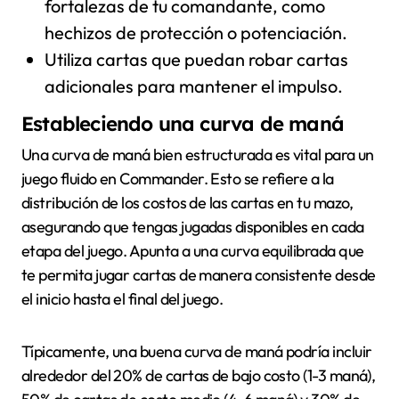
fortalezas de tu comandante, como
hechizos de protección o potenciación.
Utiliza cartas que puedan robar cartas
adicionales para mantener el impulso.
Estableciendo una curva de maná
Una curva de maná bien estructurada es vital para un
juego fluido en Commander. Esto se refiere a la
distribución de los costos de las cartas en tu mazo,
asegurando que tengas jugadas disponibles en cada
etapa del juego. Apunta a una curva equilibrada que
te permita jugar cartas de manera consistente desde
el inicio hasta el final del juego.
Típicamente, una buena curva de maná podría incluir
alrededor del 20% de cartas de bajo costo (1-3 maná),