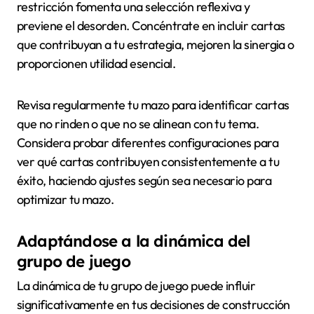
restricción fomenta una selección reflexiva y
previene el desorden. Concéntrate en incluir cartas
que contribuyan a tu estrategia, mejoren la sinergia o
proporcionen utilidad esencial.
Revisa regularmente tu mazo para identificar cartas
que no rinden o que no se alinean con tu tema.
Considera probar diferentes configuraciones para
ver qué cartas contribuyen consistentemente a tu
éxito, haciendo ajustes según sea necesario para
optimizar tu mazo.
Adaptándose a la dinámica del
grupo de juego
La dinámica de tu grupo de juego puede influir
significativamente en tus decisiones de construcción