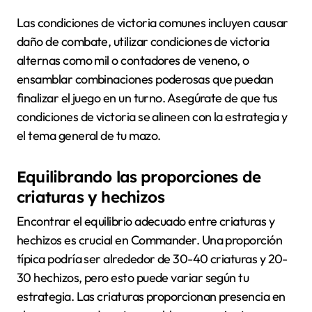
Las condiciones de victoria comunes incluyen causar
daño de combate, utilizar condiciones de victoria
alternas como mil o contadores de veneno, o
ensamblar combinaciones poderosas que puedan
finalizar el juego en un turno. Asegúrate de que tus
condiciones de victoria se alineen con la estrategia y
el tema general de tu mazo.
Equilibrando las proporciones de
criaturas y hechizos
Encontrar el equilibrio adecuado entre criaturas y
hechizos es crucial en Commander. Una proporción
típica podría ser alrededor de 30-40 criaturas y 20-
30 hechizos, pero esto puede variar según tu
estrategia. Las criaturas proporcionan presencia en