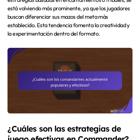
está volviendo más prominente, ya que los jugadores
buscan diferenciar sus mazos del meta más
establecido. Esta tendencia fomenta la creatividad y
la experimentación dentro del formato.
¿Cuáles son las estrategias de
juego efectivas en Commander?