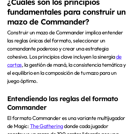
¿Cuáles son los principios
fundamentales para construir un
mazo de Commander?
Construir un mazo de Commander implica entender
las reglas únicas del formato, seleccionar un
comandante poderoso y crear una estrategia
cohesiva. Los principios clave incluyen la sinergia
de
cartas
, la gestión de maná, la consistencia temática y
el equilibrio en la composición de tu mazo para un
juego óptimo.
Entendiendo las reglas del formato
Commander
El formato Commander es una variante multijugador
de Magic:
The Gathering
donde cada jugador