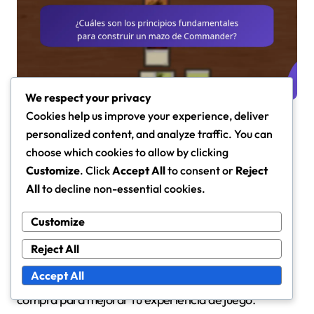
We respect your privacy
Cookies help us improve your experience, deliver
¿Dónde puedo encontrar
personalized content, and analyze traffic. You can
recursos para construir mazos
choose which cookies to allow by clicking
Customize
. Click
Accept All
to consent or
Reject
de Commander?
All
to decline non-essential cookies.
Encontrar recursos para construir mazos de
Customize
Commander es esencial para crear un mazo
competitivo y divertido. Numerosas herramientas en
Reject All
línea, sitios web y foros comunitarios proporcionan
Accept All
valiosas ideas, sugerencias de cartas y opciones de
compra para mejorar tu experiencia de juego.