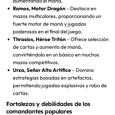
aumentando el maná.
Ramos, Motor Dragón
– Destaca en
mazos multicolores, proporcionando un
fuerte motor de maná y jugadas
poderosas en el final del juego.
Thrasios, Héroe Tritón
– Ofrece selección
de cartas y aumento de maná,
convirtiéndolo en un básico en muchos
mazos competitivos.
Urza, Señor Alto Artífice
– Domina
estrategias basadas en artefactos,
permitiendo jugadas explosivas y robo de
cartas.
Fortalezas y debilidades de los
comandantes populares