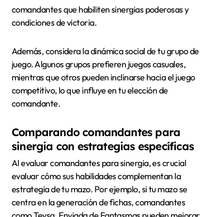
comandantes que habiliten sinergias poderosas y
condiciones de victoria.
Además, considera la dinámica social de tu grupo de
juego. Algunos grupos prefieren juegos casuales,
mientras que otros pueden inclinarse hacia el juego
competitivo, lo que influye en tu elección de
comandante.
Comparando comandantes para
sinergia con estrategias específicas
Al evaluar comandantes para sinergia, es crucial
evaluar cómo sus habilidades complementan la
estrategia de tu mazo. Por ejemplo, si tu mazo se
centra en la generación de fichas, comandantes
como Teysa, Enviada de Fantasmas pueden mejorar